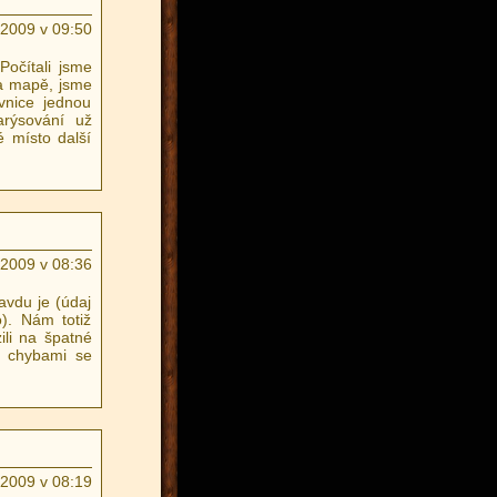
.2009 v 09:50
Počítali jsme
na mapě, jsme
vnice jednou
arýsování už
é místo další
.2009 v 08:36
avdu je (údaj
o). Nám totiž
ili na špatné
o, chybami se
.2009 v 08:19