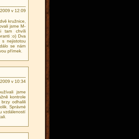
.2009 v 12:09
dvě kružnice,
ovali jsme M-
i tam chvíli
ranti :o) Dva
s nejistotou
zdálo se nám
dvou přímek.
.2009 v 10:34
žívali jsme
ážně kontrole
brzy odhalili
olik. Správné
u vzdáleností
ali.