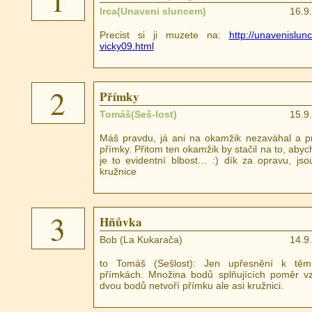
1
Irca(Unaveni sluncem)
16.9
Precist si ji muzete na:
http://unavenislu
vicky09.html
2
Přímky
Tomáš(Seš-lost)
15.9
Máš pravdu, já ani na okamžik nezaváhal a pr
přímky. Přitom ten okamžik by stačil na to, abyc
je to evidentní blbost… :) dík za opravu, js
kružnice
3
Hňůvka
Bob (La Kukarača)
14.9
to Tomáš (Sešlost): Jen upřesnění k t
přímkách. Množina bodů splňujících poměr vz
dvou bodů netvoří přímku ale asi kružnici.