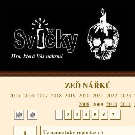
Hra, která Vás nakrmí
ZEĎ NÁŘKŮ
2015
2016
2017
2018
2019
2020
2021
2022
2023
2008
2009
2010
2011
1
2
3
4
5
6
7...
Uz mame taky reportaz :-)