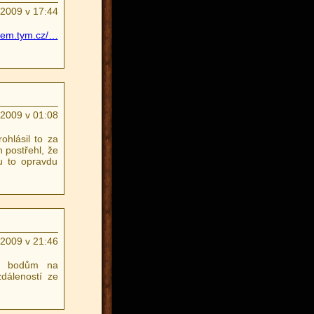
.2009 v 17:44
ncem.tym.cz/…
.2009 v 01:08
ohlásil to za
h postřehl, že
ou to opravdu
.2009 v 21:46
ěm bodům na
dáleností ze