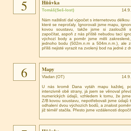
5
Hňůvka
Tomáš(Seš-lost)
14.9
Nám naštěstí dal výpočet s internetovou délkou 
které se neproťaly. Ignorovali jsme mapu, ignor
kovou soustavu, takže jsme si zasloužili s
započítat, aspoň z nás příště nebudou tací igno
výchozí body a poměr jsme měli zakreslené, 
jednoho bodu (502m.n.m a 504m.n.m.), ale 
příliš nejisté vyrazit na zvolený bod na jedné z 
6
Mapy
Vladan (OT)
14.9
U nás kromě Dana vytáh mapu každej, pou
intenzivně obě strany, já jsem se věnoval přev
numerických údajů, vzhledem k tomu, že jsme 
Z/B kovou soustavu, nepotřebovali jsme údajů t
odhalení dvou výchozích bodů, a znalost poměr
již téměř stačila. Přesto jsme vzdálenosti dopočít