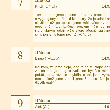
7
Hňůvka
Kristýna (TaT)
14.9
Tomáši, měli jsme přesně ten samý problém.. 
s vygooglenými třinácti kilometry, že je údaj i 
si všimli až po té, co jsme měli všechny ro
spočítané.. (ale jakýmsi omylem nám po n
i s chybnými údaji vyšlo skoro přesně správn
šifry, jen jsme tomu nechtěli věřit.:o)
8
Hňůvka
Bingo (Tykadla)
14.9
Koukám, že jsme slepí, ono to na té mapě opr
z internetu jsme ignorovali, ten byl fakt mim
pořád jedna rovnice chyběla, a tak jsme vyraz
místo, čímž jsme ztratili přes 5 hodin. No j
člověk mučí.
9
Hňůvka
Aleš (Ch)
14.9