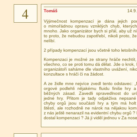
4
Tomáš
14.9
Výjimečnost kompenzací je dána jejich po
o mimořádnou opravu vzniklých chyb, kterých
mnoho. Jako organizátor bych si přál, aby už ni
to proto, že nebudou zapotřebí, nikoli proto, že
nelíbí.
2 případy kompenzací jsou včetně toho letošníh
Kompenzaci je možné ze strany hráče nechtít, 
všechno, co se proti tomu dá dělat. Jde o krok,
organizátoři saháme dle vlastního uvážení, niko
konzultace s hráči či na žádost.
A ze židle mne nejvíce zvedl tento odstavec: „
orgové podlehli nějakému fluidu finiše hry a
běžných zásad. Zavedli spravedlnost do ur
jedné hry. Přitom je tady odjakživa nepsané 
chyby orgů jsou součástí hry a tým má hol
štěstí, ale rozhodně ne nárok na nějakou kom
z nás ještě nenarazil na evidentní chybu orgů ? 
dostal kompenzaci ? Já ji viděl jednou v Za nos