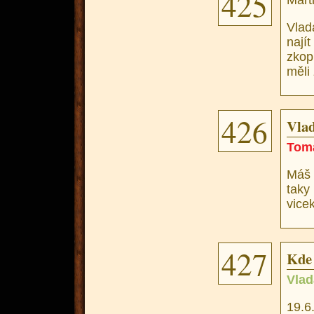
425
Mart
Vlad
naj
zkop
měli 
426
Vlad
Tom
Máš 
tak
vicek
427
Kde 
Vlad
19.6