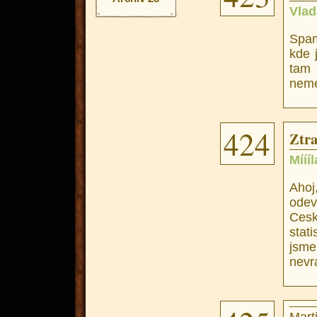
Vlad
Spam
kde 
tam 
neme
424
Ztra
Mííí
Ahoj
odev
Cesk
stati
jsme
nevra