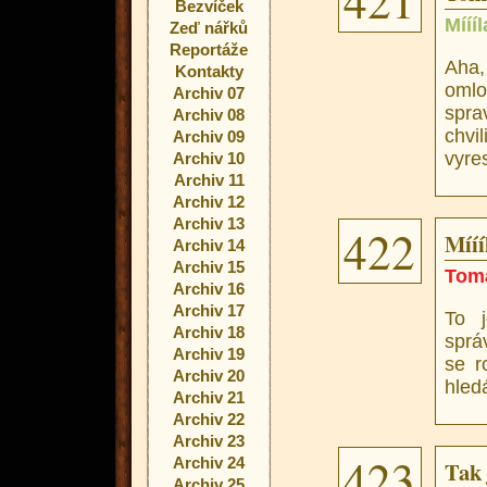
421
Bezvíček
Mííí
Zeď nářků
Reportáže
Aha,
Kontakty
omlo
Archiv 07
spra
Archiv 08
chvi
Archiv 09
vyres
Archiv 10
Archiv 11
Archiv 12
Archiv 13
422
Mííí
Archiv 14
Archiv 15
Tom
Archiv 16
Archiv 17
To j
Archiv 18
sprá
Archiv 19
se r
Archiv 20
hled
Archiv 21
Archiv 22
Archiv 23
423
Archiv 24
Tak 
Archiv 25