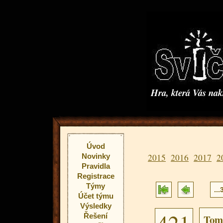
Hra, která Vás na
Úvod
Novinky
2015
2016
2017
2
Pravidla
Registrace
Týmy
...
Účet týmu
Výsledky
Řešení
Tom