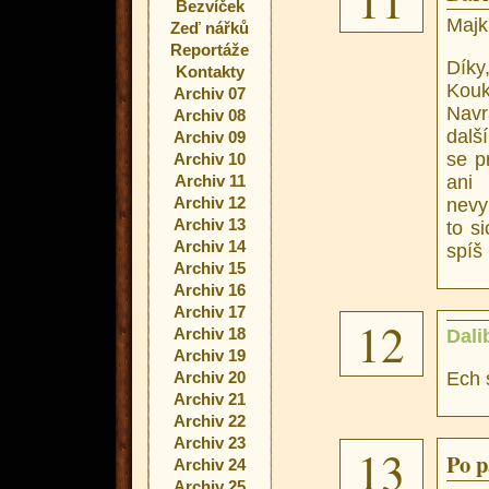
11
Bezvíček
Majk
Zeď nářků
Reportáže
Díky
Kontakty
Kouk
Archiv 07
Navr
Archiv 08
dalš
Archiv 09
se p
Archiv 10
Archiv 11
ani
Archiv 12
nevy
Archiv 13
to s
Archiv 14
spíš 
Archiv 15
Archiv 16
Archiv 17
12
Archiv 18
Dali
Archiv 19
Archiv 20
Ech 
Archiv 21
Archiv 22
Archiv 23
13
Po p
Archiv 24
Archiv 25