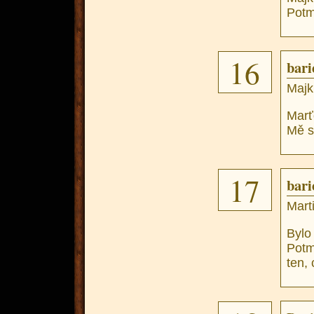
Potm
16
bari
Majk
Marť
Mě s
17
bari
Mart
Bylo
Potm
ten,