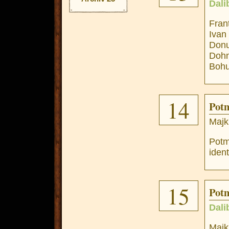
Dali
Fran
Ivan
Donu
Dohn
Bohu
14
Potm
Majk
Potm
ident
15
Potm
Dali
Majk