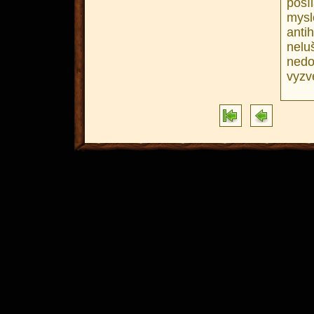
posí
mys
antih
nelu
ned
vyzv