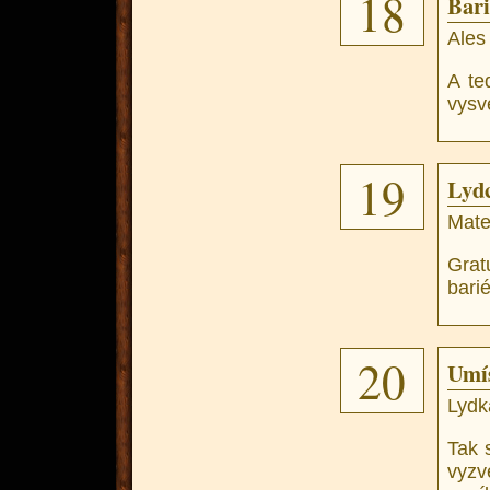
18
Bari
Ales
A te
vysve
19
Lyd
Mate
Gra
barié
20
Umí
Lydk
Tak 
vyzv