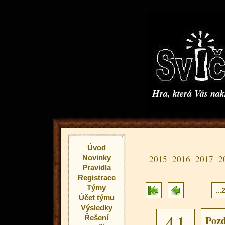
Hra, která Vás na
Úvod
Novinky
2015
2016
2017
2
Pravidla
Registrace
Týmy
...
Účet týmu
Výsledky
41
Poz
Řešení