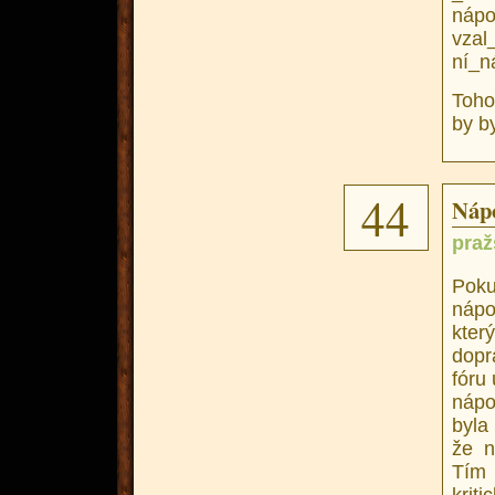
nápo
vzal
ní_n
Toho
by b
44
Náp
pra
Poku
nápo
kter
dopr
fóru
nápo
byla
že n
Tím 