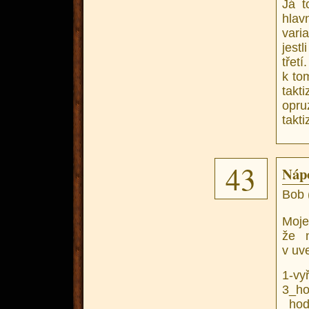
Já t
hlav
vari
jest
třet
k to
takt
opru
takti
43
Náp
Bob 
Moje
že n
v uv
1-vy
3_ho
_h