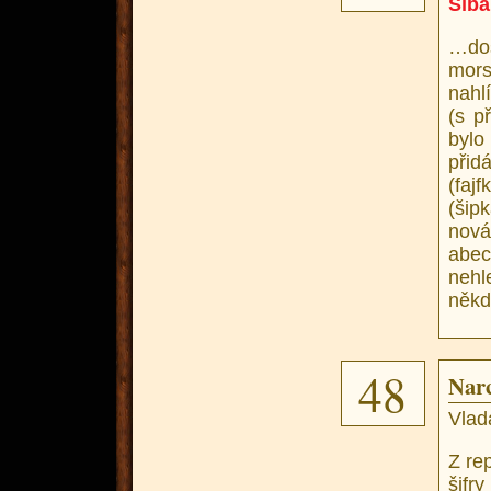
Síba
…doš
mors
nahl
(s p
bylo
přid
(faj
(šip
nová
abec
nehl
někd
48
Narc
Vlad
Z rep
šifr