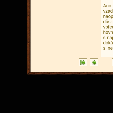
Ano.
vzad
nao
důsl
vpře
hovn
s ná
doká
si n