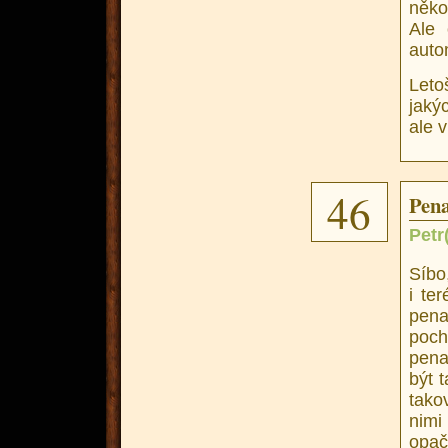
něko
Ale 
auto
Leto
jaký
ale 
46
Pena
Petr
Síb
i te
pena
poch
pena
být 
tako
nimi
opač