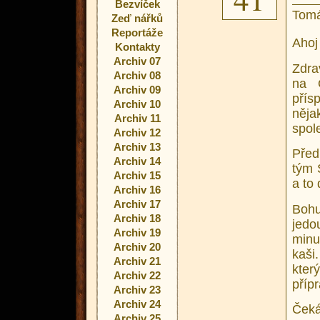
Bezvíček
Tomá
Zeď nářků
Reportáže
Ahoj
Kontakty
Archiv 07
Zdra
Archiv 08
na 
Archiv 09
přís
Archiv 10
něja
Archiv 11
spol
Archiv 12
Archiv 13
Před
Archiv 14
tým 
Archiv 15
a to
Archiv 16
Archiv 17
Bohu
Archiv 18
jedo
Archiv 19
minu
Archiv 20
kaši
Archiv 21
kter
Archiv 22
příp
Archiv 23
Archiv 24
Čeká
Archiv 25