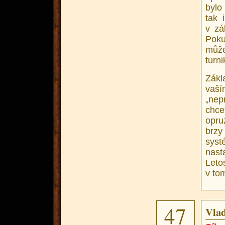
bylo
tak 
v zá
Poku
může
turni
Zákl
vaší
„ne
chc
opru
brzy
syst
nast
Leto
v tom
47
Vlad