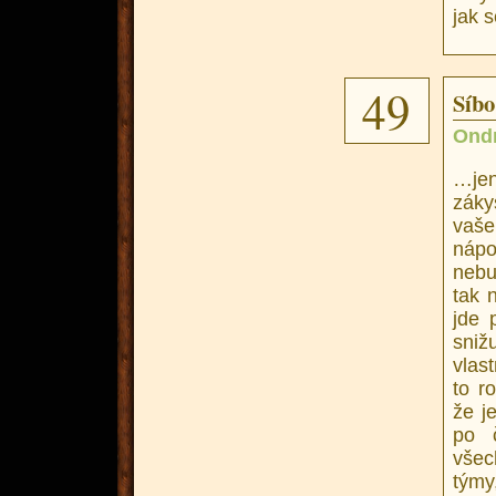
jak s
49
Síbo
Ond
…jen
záky
vaše
nápo
nebu
tak 
jde 
sniž
vlas
to r
že j
po 
všec
týmy