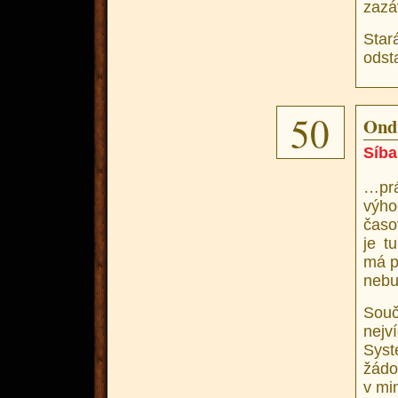
zazá
Star
odst
50
Ondr
Síba
…prá
výho
časo
je t
má p
nebu
Souč
nejv
Sys
žádo
v min