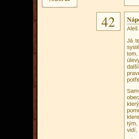
42
Náp
Aleš 
Já t
syst
tom,
úlev
dal
prav
potře
Samo
obecn
který
pomo
kter
tým,
vidí,