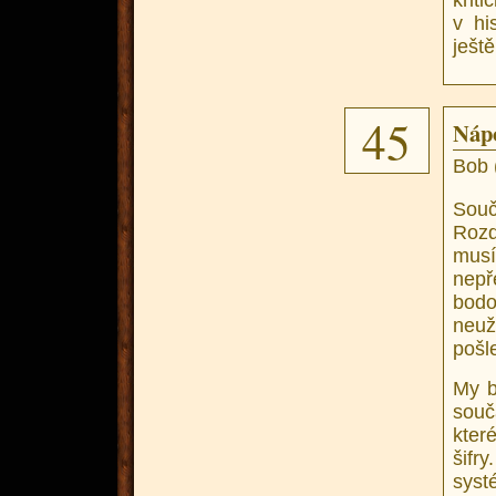
krit
v hi
ještě
45
Náp
Bob 
Souč
Rozd
mus
nepř
bod
neuž
pošl
My b
souč
kter
šifr
syst