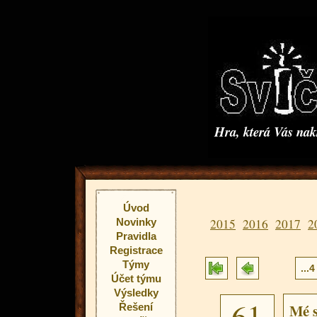
Hra, která Vás na
Úvod
Novinky
2015
2016
2017
2
Pravidla
Registrace
Týmy
...4
Účet týmu
Výsledky
61
Mé s
Řešení