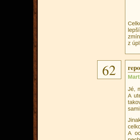
Celk
lepší
zmíně
z úpl
62
repo
Mart
Jé, 
A ut
tako
sami
Jina
celk
A oc
necht