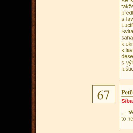
Ke k
takže
před
s la
Luci
Svit
saha
k okr
k la
dese
s vý
lušti
67
Petře
Síba
… tě
to ne