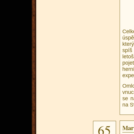
Cel
úspě
kter
spíš
leto
poje
hern
expe
Oml
vnuc
se n
na S
65
Mart