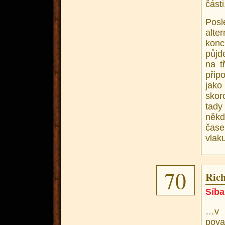
části
Posl
alte
konc
půjd
na t
přip
jako
skor
tady
někd
čase
vlaku
70
Rich
Síba
…v 
pova