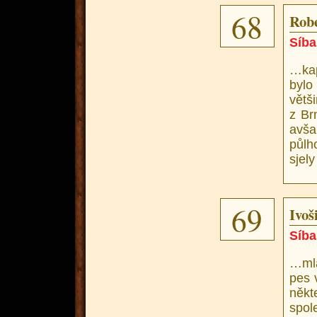
68
Robe
Síba
…kap
bylo
větš
z Br
avš
půlh
sjely
69
Ivoši
Síba
…mla
pes 
někt
spol