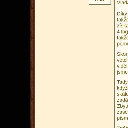
Vlad
Díky
takž
získ
4 log
takž
pomo
Skon
vetc
vidě
jsme
Tady
když
skál
zadá
Zbyt
zase
písm