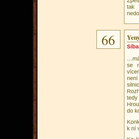
Zpět
tak 
nedo
66
Yeny
Síba
…mám
se n
více
není
siln
Rozh
tedy
Hrou
do k
Konk
k ní 