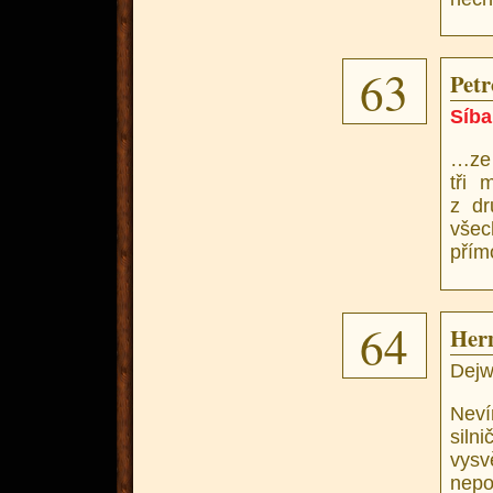
63
Petro
Síba
…ze 
tři 
z dr
všech
přímo
64
Hern
Dejw
Neví
siln
vysv
nepo