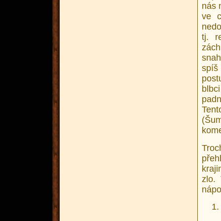
nás 
ve c
nedo
tj. 
zách
snah
spíš
post
blbc
padn
Tent
(Šum
kome
Troc
přeh
kraj
zlo.
nápov