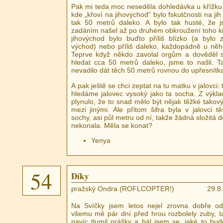
Pak mi teda moc neseděla dohledávka u křížku 
kde „křoví na jihovýchod“ bylo fskutčnosti na ji
tak 50 metrů daleko. A bylo tak husté, že 
zadáním našel až po druhém obkroužení toho kř
jihovýchod bylo buďto příliš blízko (a bylo 
východ) nebo příliš daleko, každopádně u něh
Teprve když někdo zavolal orgům a dověděl
hledat cca 50 metrů daleko, jsme to našli. T
nevadilo dát těch 50 metrů rovnou do upřesnítka
A pak ještě se chci zeptat na tu matku v jalovci: t
hledáme jalovec vysoký jako ta socha. Z výkl
plynulo, že to snad mělo být nějak těžké takový 
mezi jinými. Ale přitom šifra byla v jalovci t
sochy, asi půl metru od ní, takže žádná složitá 
nekonala. Měla se konat?
Yenya
54
Díky
pražský Ondra (ROFLCOPTER!)
29.8
Na Svíčky jsem letos nejel zrovna dobře o
všemu mě pár dní před hrou rozbolely zuby, t
navíc tlumil prášky a bál jsem se, jaké to bude