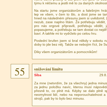
týmu k něčemu a jestli mě to za daných okolnost
Na startu jsme organizátorům a falešným hrá
lep ve všem, v čem to šlo, a dost jsme se tam
hned na následném přesunu jsem si uvědomil, 
nezub, zase naplno lítám. Že potřebuju vědět, 
pro nás orgové připravili, potřebuju vědět, 
popasujeme, a potřebuju se tam dostat co nejdří
baví. A takhle mi to vydrželo po celou hru.
Poslední brufen jsem si bral někdy v sobotu n
doby to jde bez něj. Takže se nebojím říct, že Sv
Díky všem organizátorům a pomocníkům!
55
snižování limitu
Síba
29.8
Za mne (netvrdím, že za všechny) jedna minus
za jednu položku navíc, kterou musí nápověda
přesně to, co plnit má. Kdyby se dalo plně s
neomylnost lidí, nebo na neporouchatelnost a 
strojů, pak by to bylo bez minusu.