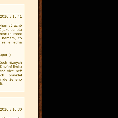
.2016 v 18:41
ňuji výrazně
ě jako ochotu
(start+nutnost
tě nemám, co
říže je jedna
uper :)
všech různých
žování limitu
odně více než
ch pravidel
ijde, že jeho
).
.2016 v 16:30