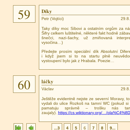
59
Díky
Petr (Vojtíci)
29.8
Taky díky moc Síbovi a ostatním orgům za ná
Šifry celkem luštitelné, některé fakt hodně zába
šnečci, nazi-šachy, už zmiňovaná interpr
vysočina…)
Předejte prosím speciální dík Absolutní Difer
i když jsem si to na startu plně neuvědom
vystoupení bylo jak z Hrabala. Poezie…
60
láčky
Václav
29.8
Ještěže evidentně nejste ze severní Moravy, to
vydali do ulice Rozkoš na tamní WC (pokud si
pamatuju správně – trošku nás 
zaujaly).
https://cs.wiktionary.org/…/ola%C4%8
...3
4
5
6
7
8
9...