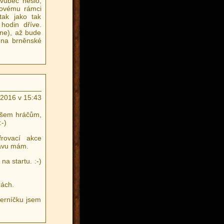
vůbec nešlo,
sovému rámci
tak jako tak
hodin dříve.
ne), až bude
o na brněnské
.2016 v 15:43
 všem hráčům,
-)
frovací akce
tavu mám.
a startu. :-)
rách.
černíčku jsem