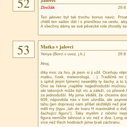
52
Jalovec
Zbožák
29.8
Ten jalovec byl tak trochu bonus navíc. Pro
chtěli ten salám dát i s písničkou na cestu, aby
A všechny dámy se své pěvecké role zhostily se 
53
Matka v jalovci
Yenya (Borci v uvoz. j.h.)
29.8
Ahoj,
díky moc za hru, já jsem si ji užil. Oceňuju vtipné
matku, řízek, meteorologii, …). Tradičně mi (
s úplně jiným týmem) neseděly ty šachy, a to t
Ono se řekne „najděte nejjednodušší možnou i
ale takových může být víc a záleží, co přesně
za jednodušší. My jsme věděli, že chceme dos
609, nápověda nás v tom utvrdila, ale asymet
tahu (jen doprava) nám přišel složitější než jin
měli my (typu „tah do tvaru H maximálně o dvě
šachující figuru“). Taky myslím z ničeho nep
figura nemůže táhnout o víc než o dva. Long st
více než třech hodinách jsme brali záchranu.