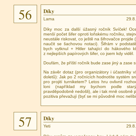
56
Díky
Lama
29.8
Díky moc za další úžasný ročník Svíček! Oce
menší počet šifer oproti loňskému ročníku, stejn
neustále riskovat, co ještě na šifrovačce projde 
naučit se šachovou notaci). Šifrám v podsta
bych vytknul + Hitler tahající do hákového k
z nejlepších papírových šifer, co jsem kdy viděl.
Doufám, že příští ročník bude zase jiný a zase s
Na závěr dotaz (pro organizátory i účastníky 
doletů): Jak po 2 ročnících hodnotíte systém sni
pro projití turniketem? Letos hru ovlivnil rozh
loni (například my bychom podle starý
pravděpodobně nedošli), ale i tak mně osobně př
pozitiva převažují (byť se mi původně moc nelíbil
57
Díky
Yeti
29.8