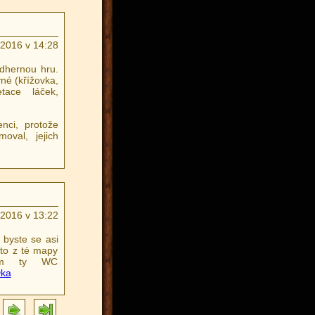
.2016 v 14:28
dhernou hru.
vné (křížovka,
etace láček,
enci, protože
oval, jejich
.2016 v 13:22
 byste se asi
 to z té mapy
tam ty WC
Dka