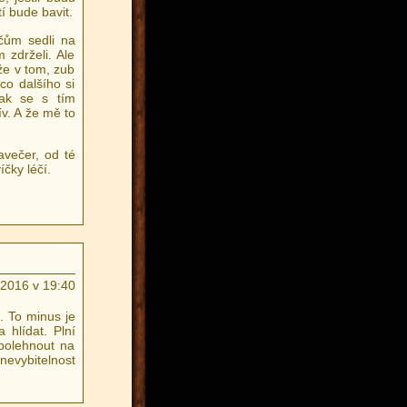
í bude bavit.
čům sedli na
 zdrželi. Ale
že v tom, zub
co dalšího si
jak se s tím
v. A že mě to
avečer, od té
íčky léčí.
.2016 v 19:40
. To minus je
 hlídat. Plní
polehnout na
nevybitelnost