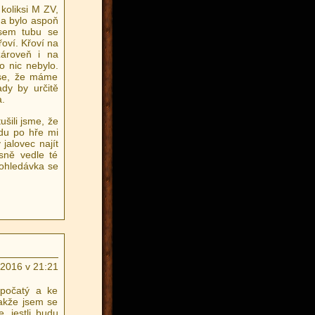
koliksi M ZV,
h a bylo aspoň
jsem tubu se
oví. Křoví na
zároveň i na
o nic nebylo.
 se, že máme
ady by určitě
.
ušili jsme, že
adu po hře mi
jalovec najít
ěsně vedle té
dohledávka se
.2016 v 21:21
dpočatý a ke
akže jsem se
, jestli budu