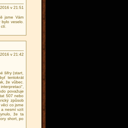
.2016 v 21:51
stě jsme Vám
 bylo veselo.
ctí.
.2016 v 21:42
 šifry (start,
byť tentokrát
ak, že vůbec.
nterpretaci“,
 kdo považuje
tat 507 nebo
rický způsob
é věci co jsme
 a nesmí vzít
lynulo, že ta
ory short, po