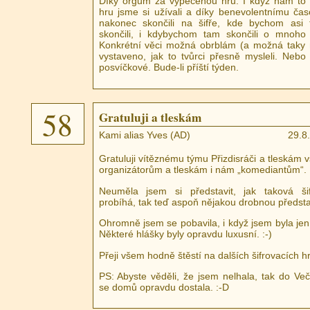
Díky orgům za vypečenou hru. I když nám to 
hru jsme si užívali a díky benevolentnímu ča
nakonec skončili na šifře, kde bychom asi 
skončili, i kdybychom tam skončili o mnoho 
Konkrétní věci možná obrblám (a možná taky 
vystaveno, jak to tvůrci přesně mysleli. Neb
posvíčkové. Bude-li příští týden.
58
Gratuluji a tleskám
Kami alias Yves (AD)
29.8
Gratuluji vítěznému týmu Přizdisráči a tleskám
organizátorům a tleskám i nám „komediantům“. :
Neuměla jsem si představit, jak taková ši
probíhá, tak teď aspoň nějakou drobnou předs
Ohromně jsem se pobavila, i když jsem byla jen n
Některé hlášky byly opravdu luxusní. :-)
Přeji všem hodně štěstí na dalších šifrovacích h
PS: Abyste věděli, že jsem nelhala, tak do Ve
se domů opravdu dostala. :-D