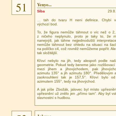
51
Yenyo...
Síba
29.8
… tah do tvaru H není definice. Chybí vz
výchozí bod.
To, že figura nemůže táhnout o víc než o 2
z ničeho neplynulo, proto je taky to, že 
nanejvýš, jak táhne nejjednodušší interpretac
nemůže táhnout bez ohledu na situaci na šach
na políčko c4, což rovněž nemůžeme popřít. Ale t
tak složitější.
Křoví nebylo na jih, tedy alespoň podle na
geometrie. Pokud tedy bereme jako rozlišovací
mezi jihem a jihovýchodem, pak jihových
azimutu 135° a jih azimutu 180°. Předělovým 
zaokrouhlení tak je 157,5°. Křoví bylo o
azimutem 155°, tedy na jihovýchod.
A jak píše Zbožák, jalovec byl místo upřesněn
upřesnění už znělo jen „přímo tam“. Aby byl vs
slavnostní s hudbou.