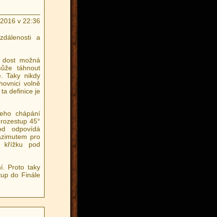
.2016 v 22:36
dálenosti a
, dost možná
může táhnout
e. Taky nikdy
ovnici volně
a definice je
šeho chápání
 rozestup 45°
od odpovídá
azimutem pro
d křížku pod
í. Proto taky
tup do Finále