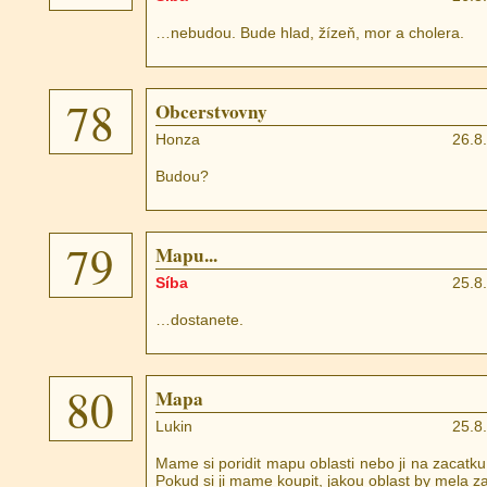
…nebudou. Bude hlad, žízeň, mor a cholera.
78
Obcerstvovny
Honza
26.8
Budou?
79
Mapu...
Síba
25.8
…dostanete.
80
Mapa
Lukin
25.8
Mame si poridit mapu oblasti nebo ji na zacat
Pokud si ji mame koupit, jakou oblast by mela z