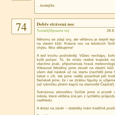
…bodejťže.
74
Dobře strávená noc
Tomáš(Opravte to)
28.8
Někomu se zdají sny, ale většinou je stejně lepš
na vlastní kůži. Krásná noc na letošních Sví
chybu. Moc děkujeme!
A teď trochu podrobněji. Vůbec nechápu, koho
kvůli počasí. To, že místo reálné tropické n
všechno jinak, připomenula hravá meteorologi
Vrtkavost štěstěny jsme zkusili na vlastní kůži
všem dali náskok už na startu (nechtěli jsme 
čekat v cíli, tak jsme raději posečkali pět hodi
Nečekali jsme, že i se ztrátou figurky si užijem
(až rybníčku plném kaprů na stanovišti Čepičář)
Svéráznou atmosféru Svíček jsme si prostě už
města, které většina zná jen z rychlého průjezdu
nadhledu.
A dotaz na závěr – statistiky mám tradičně posí