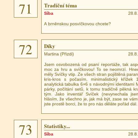
71
Tradiční téma
Síba
28.8
A brněnskou posvíčkovou chcete?
72
Díky
Martina (Přizdi)
28.8
Jsem osvobozená od psaní reportáže, tak aspo
moc za hru a svíčkovou! To se neomrzí. Hne
měly Svíčky vtip. Ze všech stran pojištěná paran
kris-kros s počasím, minimalistický křížek
analytická tabulka 6×6 s návodnými identitami M
párky, počítání setů, k tomu tradičně pěkná kr
tým. Jako inventář Svíček (nevynechala jse
hlásím, že všechno je, jak má být, zase se vám
jste prostě borci, že to pro nás děláte pořád dál.
73
Statistiky...
Síba
28.8