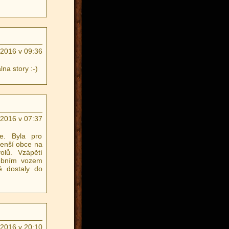
.2016 v 09:36
lna story :-)
.2016 v 07:37
e. Byla pro
 menší obce na
olů. Vzápětí
žebním vozem
ě dostaly do
.2016 v 20:10