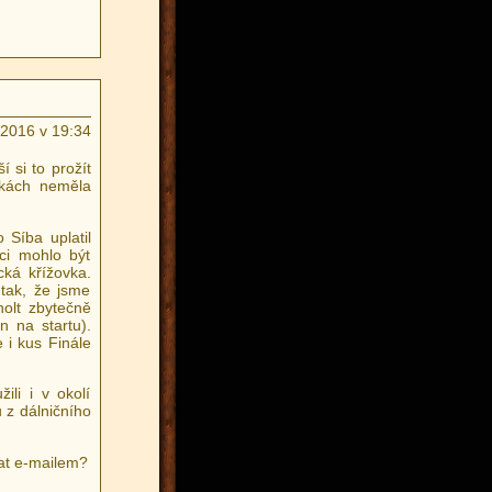
.2016 v 19:34
í si to prožít
čkách neměla
 Síba uplatil
oci mohlo být
cká křížovka.
 tak, že jsme
holt zbytečně
n na startu).
e i kus Finále
.
ili i v okolí
 z dálničního
lat e-mailem?