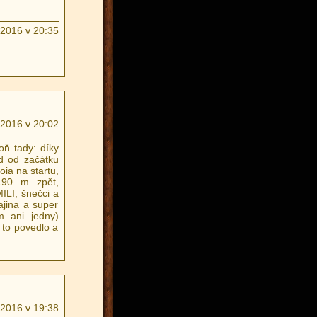
.2016 v 20:35
.2016 v 20:02
ň tady: díky
d od začátku
oia na startu,
 190 m zpět,
ILI, šnečci a
ajina a super
m ani jedny)
 to povedlo a
.2016 v 19:38