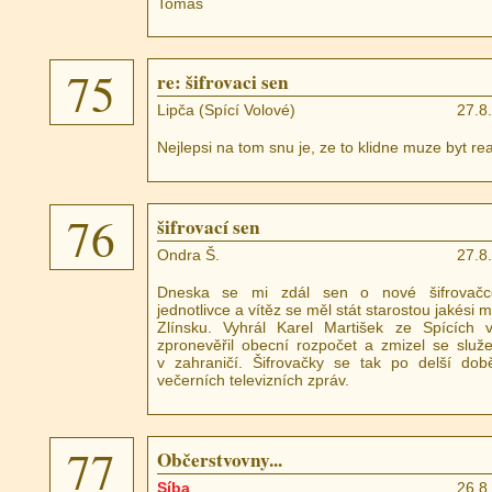
Tomáš
75
re: šifrovaci sen
Lipča (Spící Volové)
27.8
Nejlepsi na tom snu je, ze to klidne muze byt rea
76
šifrovací sen
Ondra Š.
27.8
Dneska se mi zdál sen o nové šifrovačc
jednotlivce a vítěz se měl stát starostou jakési
Zlínsku. Vyhrál Karel Martišek ze Spících v
zpronevěřil obecní rozpočet a zmizel se slu
v zahraničí. Šifrovačky se tak po delší dob
večerních televizních zpráv.
77
Občerstvovny...
Síba
26.8