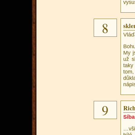
vysuš
8
skle
Vláď
Bohu
My j
už s
taky
tom,
důkl
nápis
9
Rich
Síba
…vši