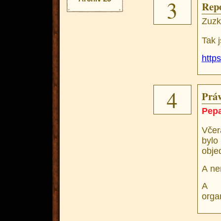
3
Rep
Zuzk
Tak j
http
4
Práv
Pep
Včer
bylo
obje
A ne
A n
orga