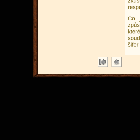
zkuš
resp
Co j
způs
kter
soud
šifer