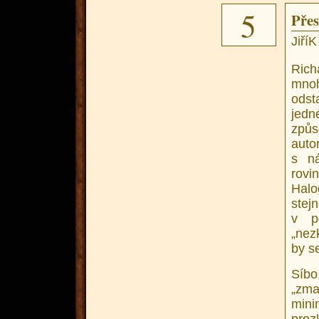
5
Přes
JiříK
Rich
mnoh
odst
jedn
způs
auto
s n
rovi
Halo
stej
v p
„nez
by se
Síbo
„zma
min
proz