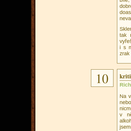
bíl
dobr
doas
neva
Skle
tak 
vyře
i s 
zrak
10
krit
Rich
Na v
neb
nicm
v n
alko
jsem