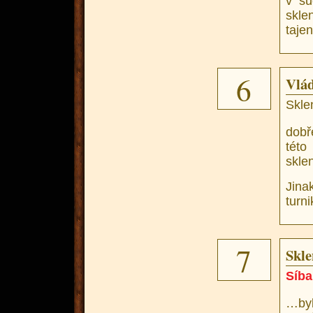
v su
skle
tajen
6
Vlá
Skle
dobř
této
skle
Jina
turni
7
Skle
Síba
…byl