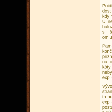
Počí
dost
kdy 
U ne
halu
si š
omlu
Pama
konč
přiz
na to
kóty
neby
expl
Vývo
stra
tren
expli
post