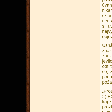
úvah
nika
skle
neus
si u
nejv
objev
Uzn
znal
zhul
jevil
odfi
se, 
pod
poža
„Pros
:-) 
kapk
proz