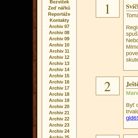
Bezvíček
1
Svíč
Zeď nářků
Reportáže
Tomá
Kontakty
Archiv 07
Regi
Archiv 08
spuš
Archiv 09
Nebo
Archiv 10
Mimo
Archiv 11
pov
Archiv 12
skut
Archiv 13
Archiv 14
Archiv 15
2
Archiv 16
Ješt
Archiv 17
Marw
Archiv 18
Archiv 19
Byť 
Archiv 20
trva
Archiv 21
gld6
Archiv 22
Archiv 23
Archiv 24
Archiv 25