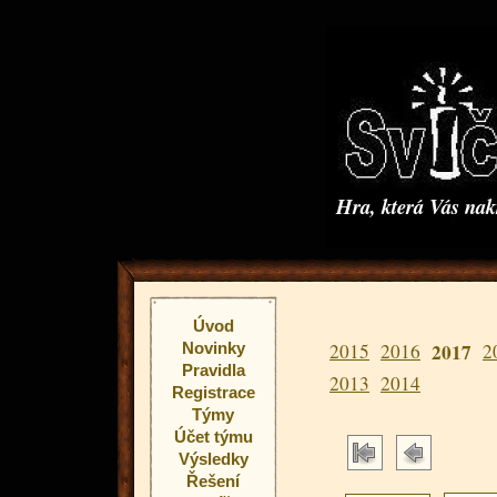
Hra, která Vás na
Úvod
Novinky
2015
2016
2017
2
Pravidla
2013
2014
Registrace
Týmy
Účet týmu
Výsledky
Řešení