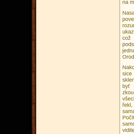
na m
Nasa
pove
roz
ukaz
což
pods
jed
Orod
Nako
sice
skle
byť 
zkou
všec
řekl,
sama
Poč
sam
vidi