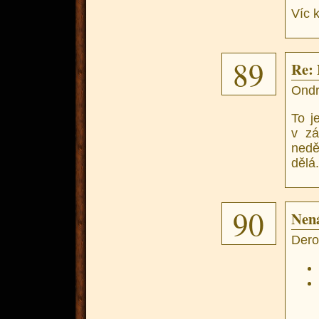
Víc k
89
Re: 
Ondr
To j
v zá
nedě
dělá
90
Nená
Dero