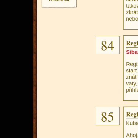
tako
zkrá
nebo 
84
Regi
Síba
Regi
star
znát
vaty
přihl
85
Regi
Kuba
Ahoj