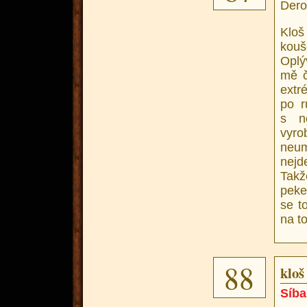
Dero
Kloš
kouš
Oplý
mě č
extr
po r
s n
vyro
neum
nejd
Takž
peke
se t
na to
88
kloš
Síba