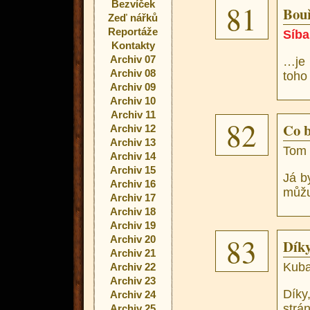
Bezvíček
81
Bouř
Zeď nářků
Reportáže
Síba
Kontakty
Archiv 07
…je 
Archiv 08
toho
Archiv 09
Archiv 10
Archiv 11
82
Co b
Archiv 12
Archiv 13
Tom
Archiv 14
Archiv 15
Já b
Archiv 16
můžu
Archiv 17
Archiv 18
Archiv 19
83
Archiv 20
Dík
Archiv 21
Kuba
Archiv 22
Archiv 23
Díky
Archiv 24
strá
Archiv 25