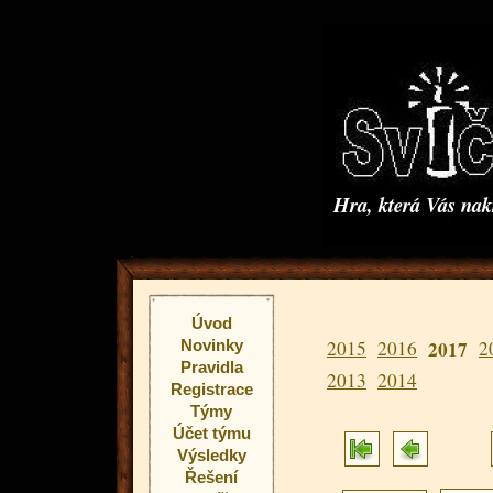
Hra, která Vás na
Úvod
Novinky
2015
2016
2017
2
Pravidla
2013
2014
Registrace
Týmy
Účet týmu
Výsledky
Řešení