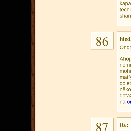
kapa
tec
shán
86
hle
Ondr
Ahoj
nemá
mohu
matf
dol
něko
d
na
o
87
Re: 