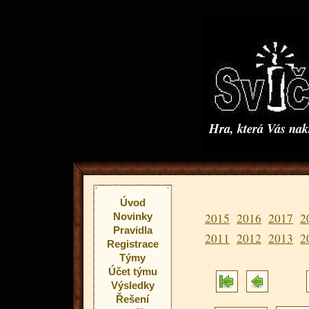
Hra, která Vás na
Úvod
Novinky
2015
2016
2017
2
Pravidla
2011
2012
2013
2
Registrace
Týmy
Účet týmu
Výsledky
Řešení