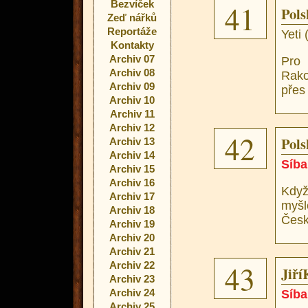
Bezvíček
41
Pols
Zeď nářků
Reportáže
Yeti
Kontakty
Archiv 07
Pro
Archiv 08
Rako
Archiv 09
přes
Archiv 10
Archiv 11
Archiv 12
42
Pols
Archiv 13
Archiv 14
Síba
Archiv 15
Archiv 16
Když
Archiv 17
myš
Archiv 18
Česko
Archiv 19
Archiv 20
Archiv 21
43
Archiv 22
JiříK
Archiv 23
Archiv 24
Síba
Archiv 25