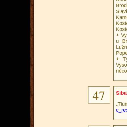
Brod
Sla
Kam
Kos
Kost
+ Vy
u B
Lužn
Pope
+ T
Vyso
něco
47
Síba
„Tlum
c_re