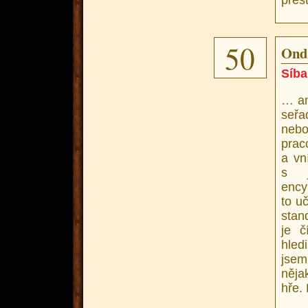
50
Ondr
Síba
… an
seřa
nebo
prac
a vn
s j
ency
to u
stan
je č
hled
jsem
něja
hře.