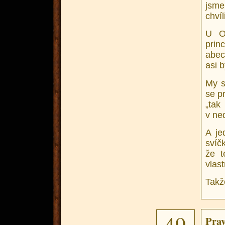
jsme
chví
U O
prin
abec
asi b
My s
se p
„ta
v ned
A je
svíč
že t
vlas
Takž
49
Prav