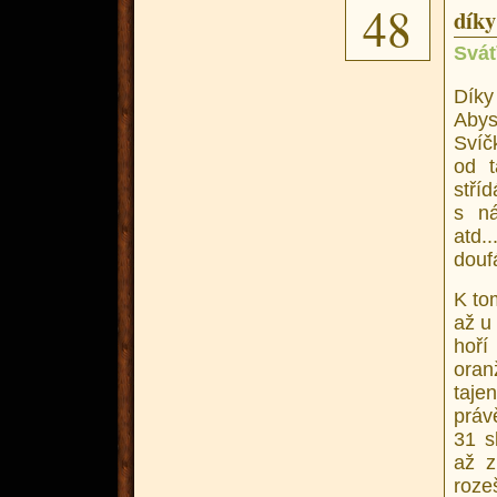
48
díky
Sváť
Díky
Abys
Svíč
od t
stří
s ná
atd.
douf
K to
až u
hoří
oran
taje
práv
31 s
až z
roze