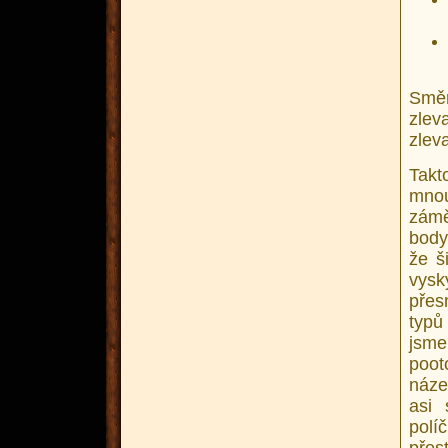
Směr
zlev
zlev
Takt
mnou
zámě
body
že š
vysk
přes
typů
jsme
poot
náze
asi 
pol
přes