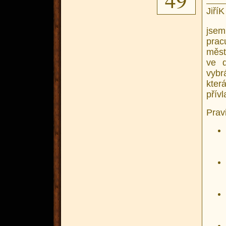
JiříK
jsem
prac
měst
ve 
vybr
kter
přív
Pravi