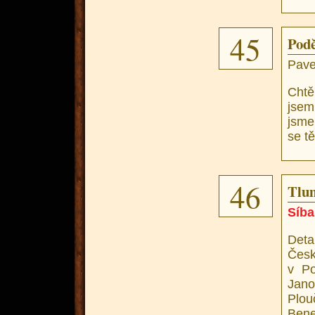
45
Podě
Pavel
Chtě
jsem,
jsme 
se tě
46
Tlu
Síba
Deta
Čes
v Po
Jano
Plou
Bene