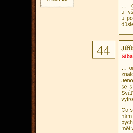
… d
u vš
u po
důsl
44
JiříK
Síba
… on
znal
Jeno
se s
Svá
vytro
Co s
nám 
bych
měl 