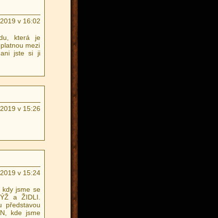
.2019 v 16:02
u, která je
platnou mezi
ni jste si ji
.2019 v 15:26
.2019 v 15:24
, kdy jsme se
ÝŽ a ŽIDLI.
u představou
AN, kde jsme