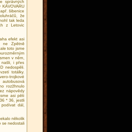
ze správných
y v KÁVOVARU
př. šibenice
oluhráčů, že
mohl tak leda
ch z Letovic
aha efekt asi
c ne Zpětně
ale toto jsme
dvourozměrným
ísmen v něm,
našli, i přes
D nedospěli.
zetí totálky.
vero-trojkové
í autobusová
no rozžhnulo
bez nápovědy
jsme asi pěti
6 * 36, jestli
 podívat dál,
ekalo několik
 se nedostali