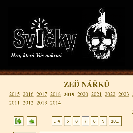
Hra, která Vás nakrmí
ZEĎ NÁŘKŮ
2015
2016
2017
2018
2019
2020
2021
2022
2023
2011
2012
2013
2014
...4
5
6
7
8
9
10...