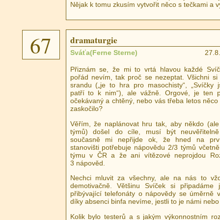
Nějak k tomu zkusím vytvořit něco s tečkami a vy
67
dramaturgie
Sváťa(Ferne Sterne)
27.8
Přiznám se, že mi to vrtá hlavou každé Svíč
pořád nevím, tak proč se nezeptat. Všichni si 
srandu („je to hra pro masochisty“, „Svíčky 
patří to k nim“), ale vážně. Orgové, je ten 
očekávaný a chtěný, nebo vás třeba letos něco
zaskočilo?
Věřím, že naplánovat hru tak, aby někdo (al
týmů) došel do cíle, musí být neuvěřitelně 
současně mi nepřijde ok, že hned na prvn
stanovišti potřebuje nápovědu 2/3 týmů včetně 
týmu v ČR a že ani vítězové neprojdou Ro
3 nápověd.
Nechci mluvit za všechny, ale na nás to vž
demotivačně. Většinu Svíček si připadáme j
přibývající telefonáty o nápovědy se úměrně 
díky absenci binfa nevíme, jestli to je námi nebo 
Kolik bylo testerů a s jakým výkonnostním ro