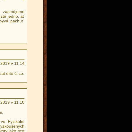
 zasmějeme
ště jedno, ať
 bývá pachuť.
.2019 v 11:14
at dítě či co.
.2019 v 11:10
í.
ve Fyzikální
 vyzkoušených
stoty jako test