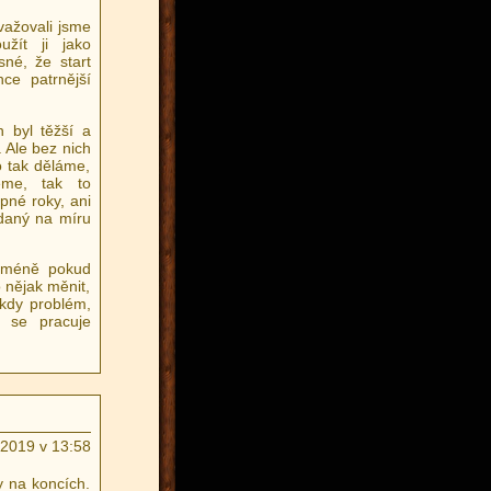
važovali jsme
žít ji jako
sné, že start
nce patrnější
h byl těžší a
. Ale bez nich
o tak děláme,
me, tak to
pné roky, ani
adaný na míru
icméně pokud
 nějak měnit,
ikdy problém,
ž se pracuje
.2019 v 13:58
 na koncích.