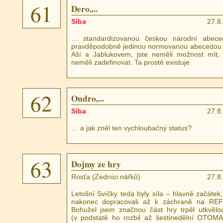
61
Dero,...
Síba
27.8
… standardizovanou českou národní abeced
pravděpodobně jedinou normovanou abecedou 
Aší a Jablukovem, jste neměli možnost mít, a
neměli zadefinovat. Ta prostě existuje.
62
Ondro,...
Síba
27.8
… a jak zněl ten vychloubačný status?
63
Dojmy ze hry
Rosťa (Zedníci nářků)
27.8
Letošní Svíčky teda byly síla – hlavně začátek
nakonec dopracovali až k záchraně na REF
Bohužel jsem značnou část hry trpěl utkvělo
(v podstatě ho rozbil až šestinedělní OTOM