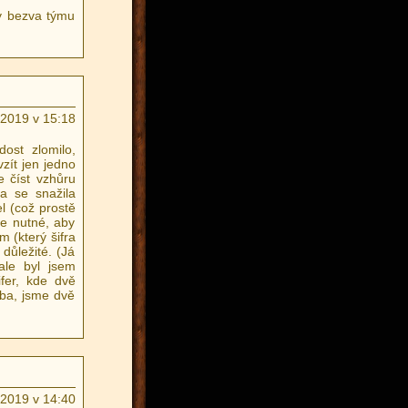
ky bezva týmu
.2019 v 15:18
ost zlomilo,
zít jen jedno
e číst vzhůru
a se snažila
l (což prostě
je nutné, aby
m (který šifra
důležité. (Já
ale byl jsem
fer, kde dvě
eba, jsme dvě
.2019 v 14:40