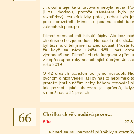
… dlouhá tajenka u Kávovaru nebyla nutná. Po
ji za vhodnou, protože záměrem bylo pou
rozstřelový test efektivity práce, neboť bylo ja
pole nerozstřelí. Mimo to jsou na delší taje
zákonitosti principu.
Filmař nemusel mít klikaté šipky. Ale bez nic
chtěli jsme ho zjednodušit. Nemusel mít číslíčka
byl těžší a chtěli jsme ho zjednodušit. Prostě t
že když se něco ukáže těžší, než chce
zjednodušíme. Filmař nebude fungovat v přestu
v nepřestupné roky nezačínající úterým. Je z
roku 2019.
O 42 druzích transformací jsme nevěděli. N
bychom o nich věděli, asi by nás to nepřimělo to
protože jestli s něčím nebyl během testování n
tak poznat, jaká abeceda je správná, kdy
s množinou o 31 prvcích.
66
Chvilku člověk nedává pozor...
Síba
27.8
… a hned se mu namnoží příspěvky s otazníky