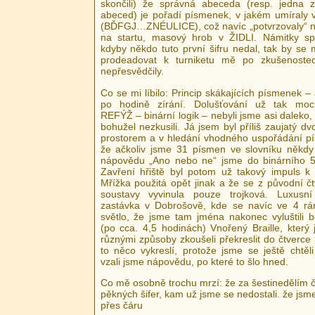
skončili) že správná abeceda (resp. jedna 
abeced) je pořadí písmenek, v jakém umíral
(BĎFGJ…ZNÉULICE), což navíc „potvrzovaly“ na
na startu, masový hrob v ŽIDLI. Námitky sp
kdyby někdo tuto první šifru nedal, tak by se 
prodeadovat k turniketu mě po zkušenoste
nepřesvědčily.
Co se mi líbilo: Princip skákajících písmenek – 
po hodině zírání. Dolušťování už tak mo
REFÝŽ – binární logik – nebyli jsme asi daleko, 
bohužel nezkusili. Já jsem byl příliš zaujatý 
prostorem a v hledání vhodného uspořádání p
že ačkoliv jsme 31 písmen ve slovníku někdy 
nápovědu „Ano nebo ne“ jsme do binárního 5
Zavření hřiště byl potom už takový impuls k v
Mřížka použitá opět jinak a že se z původní čt
soustavy vyvinula pouze trojková. Luxusn
zastávka v Dobrošově, kde se navíc ve 4 rá
světlo, že jsme tam jména nakonec vyluštili 
(po cca. 4,5 hodinách) Vnořený Braille, který 
různými způsoby zkoušeli překreslit do čtverce 3
to něco vykreslí, protože jsme se ještě chtěli
vzali jsme nápovědu, po které to šlo hned.
Co mě osobně trochu mrzí: že za šestinedělím č
pěkných šifer, kam už jsme se nedostali. že jsme
přes čáru