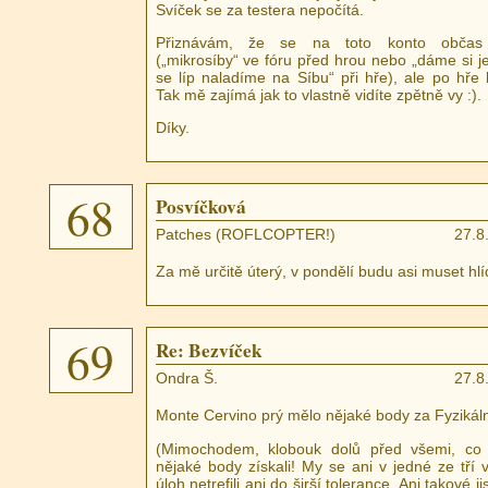
Svíček se za testera nepočítá.
Přiznávám, že se na toto konto občas
(„mikrosíby“ ve fóru před hrou nebo „dáme si je
se líp naladíme na Síbu“ při hře), ale po hře
Tak mě zajímá jak to vlastně vidíte zpětně vy :).
Díky.
68
Posvíčková
Patches (ROFLCOPTER!)
27.8
Za mě určitě úterý, v pondělí budu asi muset hlíd
69
Re: Bezvíček
Ondra Š.
27.8
Monte Cervino prý mělo nějaké body za Fyzikáln
(Mimochodem, klobouk dolů před všemi, co 
nějaké body získali! My se ani v jedné ze tří
úloh netrefili ani do širší tolerance. Ani takové ji