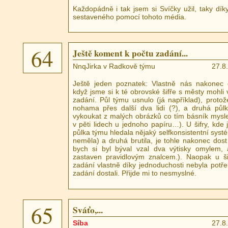
Každopádně i tak jsem si Svíčky užil, taky dí
sestaveného pomocí tohoto média.
64
Ještě koment k počtu zadání...
NnqJirka v Radkově týmu
27.8
Ještě jeden poznatek: Vlastně nás nakonec d
když jsme si k té obrovské šifře s městy mohli v
zadání. Půl týmu usnulo (já například), protož
nohama přes další dva lidi (?), a druhá půlk
vykoukat z malých obrázků co tím básník mysle
v pěti lidech u jednoho papíru…). U šifry, kde 
půlka týmu hledala nějaký selfkonsistentní systé
neměla) a druhá brutila, je tohle nakonec dost 
bych si byl býval vzal dva výtisky omylem, 
zastaven pravidlovým znalcem.). Naopak u ši
zadání vlastně díky jednoduchosti nebyla potř
zadání dostali. Přijde mi to nesmyslné.
65
Sváťo,...
Síba
27.8