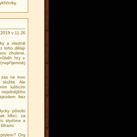
křičníky.
.2019 v 11:26
ky a vlastně
z toho dělají
jsou zhulené,
průběh hry ±
 (nepříjemně)
e zas ne moc
složité. Ale
ím luštícím
nejsilnějšího
zjezdem bez
dycky působí
ak blbci, za
víc stydíme a
šiframi.
zptylem? Org