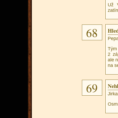
Už V
zatí
68
Hle
Pep
Tým
2 zá
ale 
na s
69
Neh
Jirka
Osmá