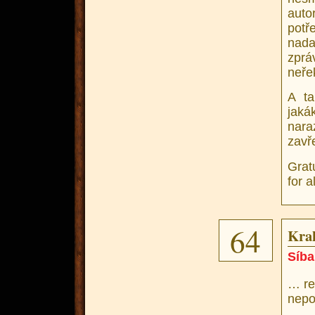
autor
potř
nada
zprá
neřek
A ta
jaká
nara
zavře
Grat
for a
64
Krak
Síba
… re
nepo