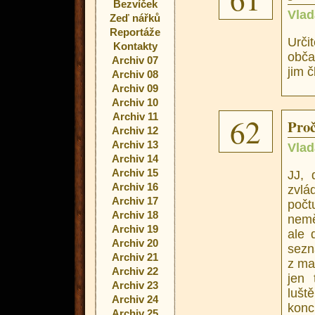
Bezvíček
Vlad
Zeď nářků
Reportáže
Určit
Kontakty
obča
Archiv 07
jim 
Archiv 08
Archiv 09
Archiv 10
Archiv 11
62
Proč
Archiv 12
Archiv 13
Vlad
Archiv 14
Archiv 15
JJ, 
Archiv 16
zvlá
Archiv 17
poč
Archiv 18
nemě
Archiv 19
ale 
Archiv 20
sez
Archiv 21
z ma
Archiv 22
jen 
Archiv 23
lušt
Archiv 24
konc
Archiv 25