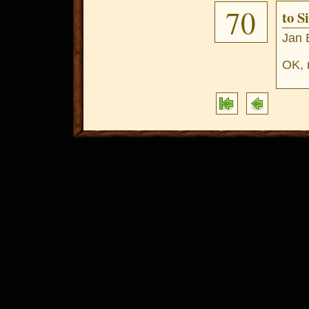
70
to S
Jan 
OK, 