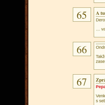
65
A tu
Dero
… va
66
Ondr
Takž
zase
67
Zprá
Pep
Venk
s se