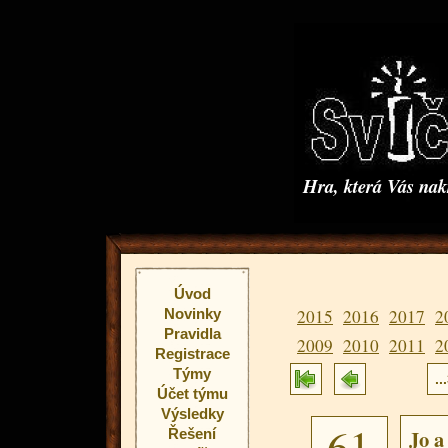
Hra, která Vás na
Úvod
Novinky
2015
2016
2017
2
Pravidla
2009
2010
2011
2
Registrace
Týmy
..
Účet týmu
Výsledky
61
Jo a
Řešení