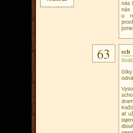
nás 
nás
u ro
proc
jsme 
63
ech
Sváť
Díky
odná
Vys
scho
dram
Každ
ať už
taj
dlou
nes